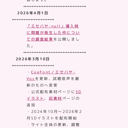
2026年4月1日
「ミセバヤ-null」導入時
に問題が発生した件につい
ての調査結果
を公開しまし
た。
2026年3月10日
・
CoeFont／ミセバヤ-
Vox
を更新、試聴音声を最
新のものへ変更
・公式配布素材ページに
SD
イラスト
、
旧素材
ページの
追加
・2024年10月～2026年2
月SDイラストを配布開始
・サイト全体の更新、調整